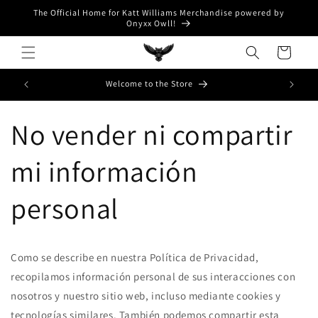
Ir
The Official Home for Katt Williams Merchandise powered by
directamente
Onyxx Owll!
al contenido
Carrito
N AGE
Welcome to the Store
No vender ni compartir
mi información
personal
Como se describe en nuestra Política de Privacidad,
recopilamos información personal de sus interacciones con
nosotros y nuestro sitio web, incluso mediante cookies y
tecnologías similares. También podemos compartir esta